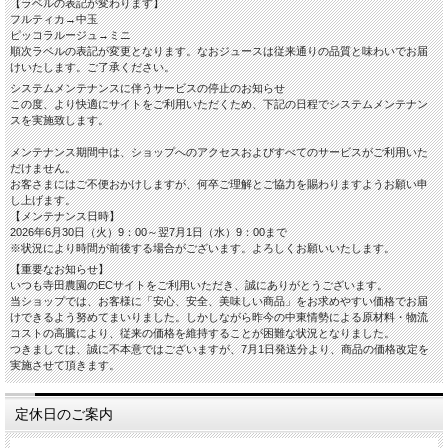
【ラベルの表記が変わります】
フルティカ→中玉
ピッコラルージュ→ミニ
順次ラベルの表記が変更となります。なおジュースは従来通りの品質と味わいでお届
けいたします。ご了承ください。
システムメンテナンスに伴うサービスの停止のお知らせ
この度、より快適にサイトをご利用いただくため、下記の日程でシステムメンテナン
スを実施致します。
メンテナンス期間中は、ショップへのアクセスおよびすべてのサービスがご利用いた
だけません。
お客さまにはご不便おかけしますが、何卒ご理解とご協力を賜わりますようお願い申
し上げます。
【メンテナンス日時】
2026年6月30日（火）9：00～翌7月1日（水）9：00まで
※状況により時間が前後する場合がございます。よろしくお願いいたします。
【重要なお知らせ】
いつも寺田農園のECサイトをご利用いただき、誠にありがとうございます。
当ショップでは、お客様に「安心、安全、美味しい商品」をお求めやすい価格でお届
けできるよう努めてまいりました。しかしながら昨今の中東情勢による原材料・物流
コストの高騰により、従来の価格を維持することが困難な状況となりました。
つきましては、誠に不本意ではございますが、7月1日発送分より、商品の価格改定を
実施させて頂きます。
定休日のご案内