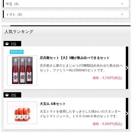
中玉（0）
トマト（0）
人気ランキング
1位
PICK UP
庄兵衛セット【大】3種が飲み比べできるセット
庄兵衛さん家のとまじゅうの3種類詰め合わせた飲み比べ
セット。ファミリー向け500mlのセットです。
価格：4,730円(税込)
2位
大玉1L 6本セット
大玉トマトを使用したすっきりした味わいのスタンダー
ドなトマトジュース。１０００ml×６本のセットです。
価格：8,580円(税込)