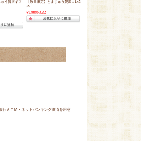
じゅう贅沢ギフ
【数量限定】とまじゅう贅沢１L×2
本
¥3,980
(税込)
）銀行ＡＴＭ・ネットバンキング決済を用意