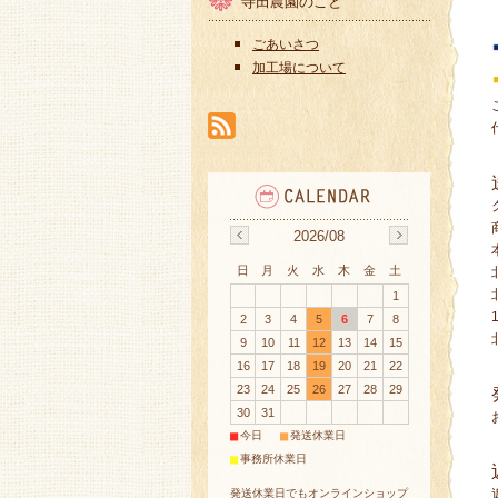
寺田農園のこと
ごあいさつ
加工場について
2026/08
日
月
火
水
木
金
土
1
2
3
4
5
6
7
8
9
10
11
12
13
14
15
16
17
18
19
20
21
22
23
24
25
26
27
28
29
30
31
■
■
今日
発送休業日
■
事務所休業日
発送休業日でもオンラインショップ