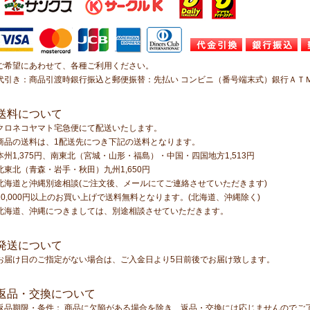
ご希望にあわせて、各種ご利用ください。
代引き：商品引渡時銀行振込と郵便振替：先払い コンビニ（番号端末式）銀行ＡＴ
送料について
クロネコヤマト宅急便にて配送いたします。
商品の送料は、1配送先につき下記の送料となります。
本州1,375円、南東北（宮城・山形・福島）・中国・四国地方1,513円
北東北（青森・岩手・秋田）九州1,650円
北海道と沖縄別途相談(ご注文後、メールにてご連絡させていただきます)
10,000円以上のお買い上げで送料無料となります。(北海道、沖縄除く)
北海道、沖縄につきましては、別途相談させていただきます。
発送について
お届け日のご指定がない場合は、ご入金日より5日前後でお届け致します。
返品・交換について
返品期限・条件： 商品に欠陥がある場合を除き、返品・交換には応じませんのでご