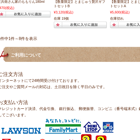
庄兵衛さん家のももりん180ml
【数量限定】とまじゅう贅沢ギフ
【数量限定】とま
トセットB
トセットA
470
(税込)
¥3,120
(税込)
¥5,600
(税込)
在庫 19個
在庫切れ
8件中1件～8件を表示
ご利用について
ご注文方法
インターネットにて24時間受け付けております。
ご注文やご質問メールの対応は、土日祝日を除く平日のみです。
お支払い方法
クレジットカード決済、代金引換、 銀行振込、 郵便振替、コンビニ（番号端末式
してございます。