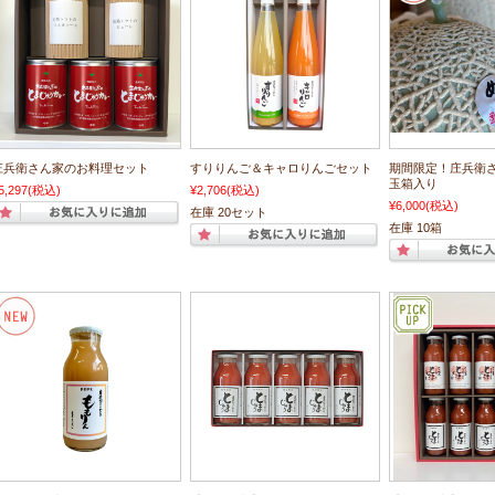
庄兵衛さん家のお料理セット
すりりんご＆キャロりんごセット
期間限定！庄兵衛
玉箱入り
5,297
(税込)
¥2,706
(税込)
¥6,000
(税込)
在庫 20セット
在庫 10箱