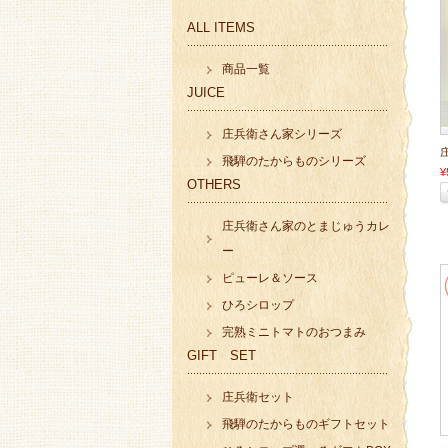
ALL ITEMS
商品一覧
JUICE
庄兵衛さん家シリーズ
飛騨のたからものシリーズ
¥
OTHERS
庄兵衛さん家のとまじゅうカレ
ー
ピューレ＆ソース
ひろシロップ
完熟ミニトマトのおつまみ
GIFT SET
庄兵衛セット
飛騨のたからものギフトセット