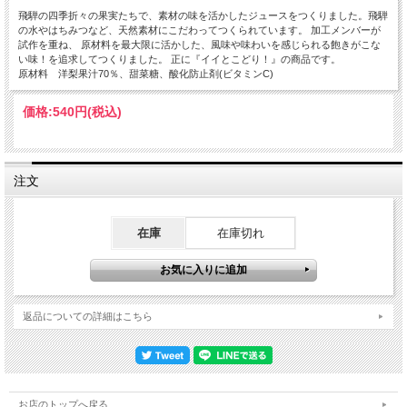
飛騨の四季折々の果実たちで、素材の味を活かしたジュースをつくりました。飛騨
の水やはちみつなど、天然素材にこだわってつくられています。 加工メンバーが
試作を重ね、 原材料を最大限に活かした、風味や味わいを感じられる飽きがこな
い味！を追求してつくりました。 正に『イイとこどり！』の商品です。
原材料 洋梨果汁70％、甜菜糖、酸化防止剤(ビタミンC)
価格:
540円
(税込)
注文
在庫
在庫切れ
返品についての詳細はこちら
お店のトップへ戻る