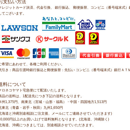
お支払い方法
クレジットカード決済、代金引換、 銀行振込、 郵便振替、コンビニ（番号端末式
してございます。
ご希望にあわせて、各種ご利用ください。
代引き：商品引渡時銀行振込と郵便振替：先払い コンビニ（番号端末式）銀行ＡＴ
送料について
クロネコヤマト宅急便にて配送いたします。
商品の送料は、1配送先につき下記の送料となります。
本州1,375円、南東北（宮城・山形・福島）・中国・四国地方1,513円
北東北（青森・岩手・秋田）九州1,650円
北海道と沖縄別途相談(ご注文後、メールにてご連絡させていただきます)
10,000円以上のお買い上げで送料無料となります。(北海道、沖縄除く)
北海道、沖縄につきましては、別途相談させていただきます。