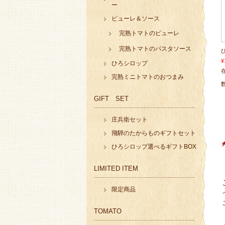
ー
ピューレ＆ソース
完熟トマトのピューレ
完熟トマトのパスタソース
¥
ひろシロップ
在
完熟ミニトマトのおつまみ
GIFT SET
庄兵衛セット
飛騨のたからものギフトセット
ひろシロップ選べるギフトBOX
LIMITED ITEM
限定商品
TOMATO