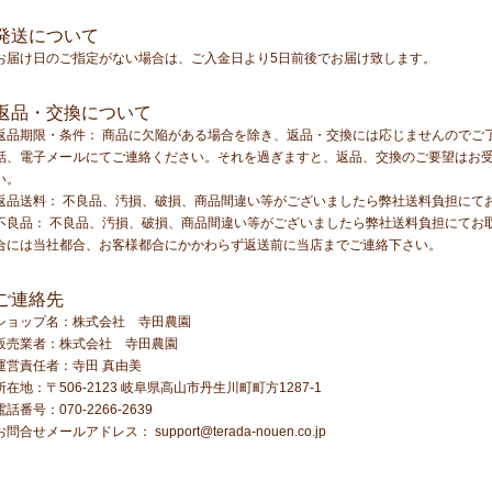
発送について
お届け日のご指定がない場合は、ご入金日より5日前後でお届け致します。
返品・交換について
返品期限・条件： 商品に欠陥がある場合を除き、返品・交換には応じませんのでご
話、電子メールにてご連絡ください。それを過ぎますと、返品、交換のご要望はお
い。
返品送料： 不良品、汚損、破損、商品間違い等がございましたら弊社送料負担にて
不良品： 不良品、汚損、破損、商品間違い等がございましたら弊社送料負担にてお
合には当社都合、お客様都合にかかわらず返送前に当店までご連絡下さい。
ご連絡先
ショップ名：株式会社 寺田農園
販売業者：株式会社 寺田農園
運営責任者：寺田 真由美
所在地：〒506-2123 岐阜県高山市丹生川町町方1287-1
電話番号：070-2266-2639
お問合せメールアドレス：
support@terada-nouen.co.jp