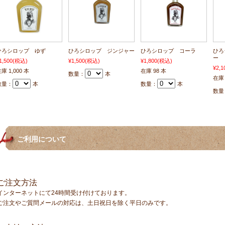
ひろシロップ ゆず
ひろシロップ ジンジャー
ひろシロップ コーラ
ひろ
ー
1,500
(税込)
¥1,500
(税込)
¥1,800
(税込)
¥2,1
庫 1,000 本
在庫 98 本
数量：
本
在庫 
数量：
本
数量：
本
数量
ご利用について
ご注文方法
インターネットにて24時間受け付けております。
ご注文やご質問メールの対応は、土日祝日を除く平日のみです。