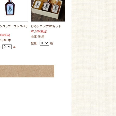
シロップ ストロベリ
ひろシロップ3本セット
¥5,100
(税込)
00
(税込)
在庫 48 箱
1,000 本
数量：
箱
：
本