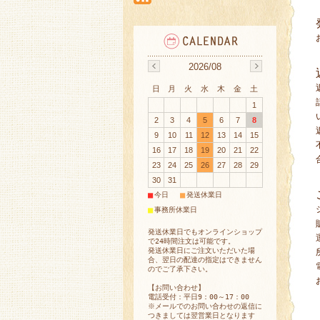
2026/08
日
月
火
水
木
金
土
1
2
3
4
5
6
7
8
9
10
11
12
13
14
15
16
17
18
19
20
21
22
23
24
25
26
27
28
29
30
31
■
■
今日
発送休業日
■
事務所休業日
発送休業日でもオンラインショップ
で24時間注文は可能です。
発送休業日にご注文いただいた場
合、翌日の配達の指定はできません
のでご了承下さい。
【お問い合わせ】
電話受付：平日9：00～17：00
※メールでのお問い合わせの返信に
つきましては翌営業日となります