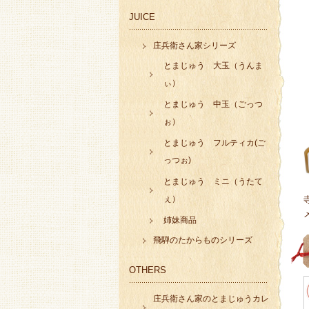
JUICE
庄兵衛さん家シリーズ
とまじゅう 大玉（うんま
ぃ）
とまじゅう 中玉（ごっつ
ぉ）
とまじゅう フルティカ(ご
っつぉ)
とまじゅう ミニ（うたて
ぇ）
姉妹商品
飛騨のたからものシリーズ
OTHERS
庄兵衛さん家のとまじゅうカレ