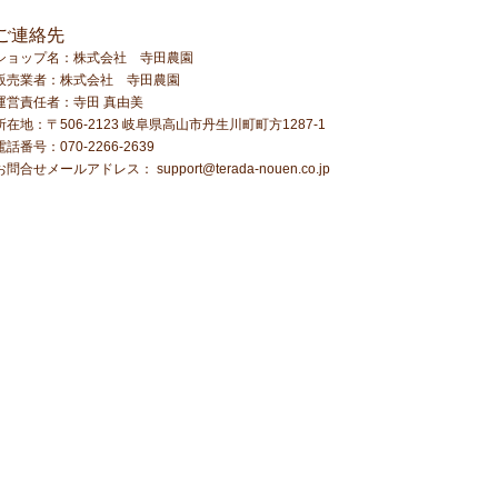
ご連絡先
ショップ名：株式会社 寺田農園
販売業者：株式会社 寺田農園
運営責任者：寺田 真由美
所在地：〒506-2123 岐阜県高山市丹生川町町方1287-1
電話番号：070-2266-2639
お問合せメールアドレス：
support@terada-nouen.co.jp