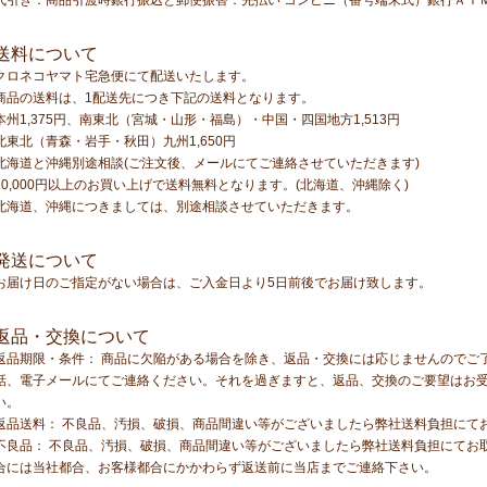
代引き：商品引渡時銀行振込と郵便振替：先払い コンビニ（番号端末式）銀行ＡＴ
送料について
クロネコヤマト宅急便にて配送いたします。
商品の送料は、1配送先につき下記の送料となります。
本州1,375円、南東北（宮城・山形・福島）・中国・四国地方1,513円
北東北（青森・岩手・秋田）九州1,650円
北海道と沖縄別途相談(ご注文後、メールにてご連絡させていただきます)
10,000円以上のお買い上げで送料無料となります。(北海道、沖縄除く)
北海道、沖縄につきましては、別途相談させていただきます。
発送について
お届け日のご指定がない場合は、ご入金日より5日前後でお届け致します。
返品・交換について
返品期限・条件： 商品に欠陥がある場合を除き、返品・交換には応じませんのでご
話、電子メールにてご連絡ください。それを過ぎますと、返品、交換のご要望はお
い。
返品送料： 不良品、汚損、破損、商品間違い等がございましたら弊社送料負担にて
不良品： 不良品、汚損、破損、商品間違い等がございましたら弊社送料負担にてお
合には当社都合、お客様都合にかかわらず返送前に当店までご連絡下さい。