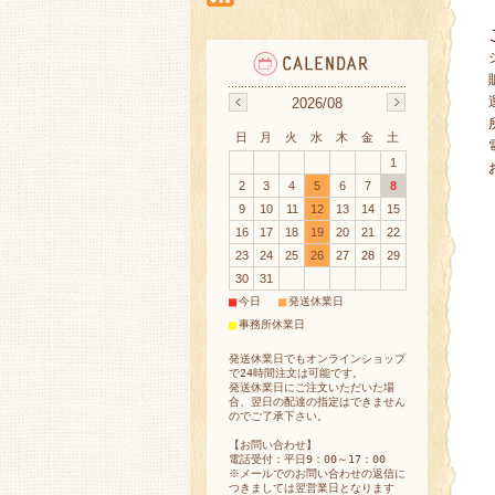
2026/08
日
月
火
水
木
金
土
1
2
3
4
5
6
7
8
9
10
11
12
13
14
15
16
17
18
19
20
21
22
23
24
25
26
27
28
29
30
31
■
■
今日
発送休業日
■
事務所休業日
発送休業日でもオンラインショップ
で24時間注文は可能です。
発送休業日にご注文いただいた場
合、翌日の配達の指定はできません
のでご了承下さい。
【お問い合わせ】
電話受付：平日9：00～17：00
※メールでのお問い合わせの返信に
つきましては翌営業日となります