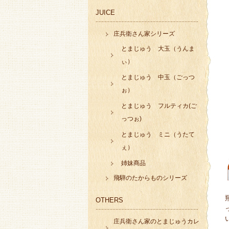
JUICE
庄兵衛さん家シリーズ
とまじゅう 大玉（うんま
ぃ）
とまじゅう 中玉（ごっつ
ぉ）
とまじゅう フルティカ(ご
っつぉ)
とまじゅう ミニ（うたて
ぇ）
姉妹商品
飛騨のたからものシリーズ
OTHERS
庄兵衛さん家のとまじゅうカレ