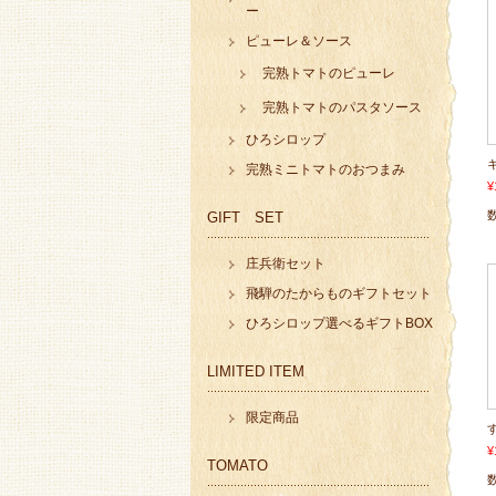
ー
ピューレ＆ソース
完熟トマトのピューレ
完熟トマトのパスタソース
ひろシロップ
完熟ミニトマトのおつまみ
¥
GIFT SET
庄兵衛セット
飛騨のたからものギフトセット
ひろシロップ選べるギフトBOX
LIMITED ITEM
限定商品
す
¥
TOMATO