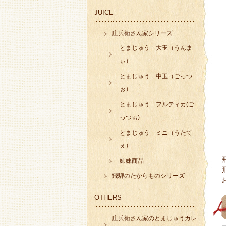
JUICE
庄兵衛さん家シリーズ
とまじゅう 大玉（うんま
ぃ）
とまじゅう 中玉（ごっつ
ぉ）
とまじゅう フルティカ(ご
っつぉ)
とまじゅう ミニ（うたて
ぇ）
姉妹商品
飛騨のたからものシリーズ
OTHERS
庄兵衛さん家のとまじゅうカレ