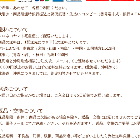
ご希望にあわせて、各種ご利用ください。
代引き：商品引渡時銀行振込と郵便振替：先払い コンビニ（番号端末式）銀行ＡＴ
送料について
クロネコヤマト宅急便にて配送いたします。
商品の送料は、1配送先につき下記の送料となります。
本州1,375円、南東北（宮城・山形・福島）・中国・四国地方1,513円
北東北（青森・岩手・秋田）九州1,650円
北海道と沖縄別途相談(ご注文後、メールにてご連絡させていただきます)
10,000円以上のお買い上げで送料無料となります。(北海道、沖縄除く)
北海道、沖縄につきましては、別途相談させていただきます。
発送について
お届け日のご指定がない場合は、ご入金日より5日前後でお届け致します。
返品・交換について
返品期限・条件： 商品に欠陥がある場合を除き、返品・交換には応じませんのでご
話、電子メールにてご連絡ください。それを過ぎますと、返品、交換のご要望はお
い。
返品送料： 不良品、汚損、破損、商品間違い等がございましたら弊社送料負担にて