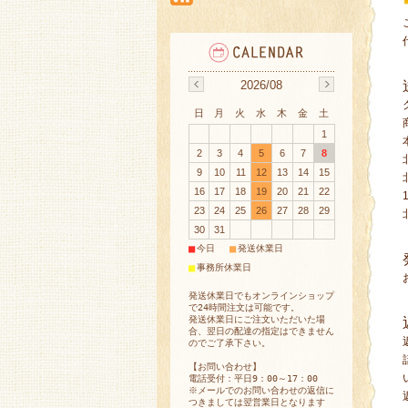
2026/08
日
月
火
水
木
金
土
1
2
3
4
5
6
7
8
9
10
11
12
13
14
15
16
17
18
19
20
21
22
23
24
25
26
27
28
29
30
31
■
■
今日
発送休業日
■
事務所休業日
発送休業日でもオンラインショップ
で24時間注文は可能です。
発送休業日にご注文いただいた場
合、翌日の配達の指定はできません
のでご了承下さい。
【お問い合わせ】
電話受付：平日9：00～17：00
※メールでのお問い合わせの返信に
つきましては翌営業日となります