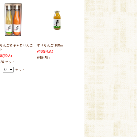
りんご＆キャロりんご
すりりんご 180ml
ト
¥450
(税込)
06
(税込)
在庫切れ
 20 セット
：
セット